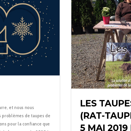
LES TAUP
rre, et nous nous
(RAT-TAUP
os problèmes de taupes de
ons pour la confiance que
5 MAI 2019 