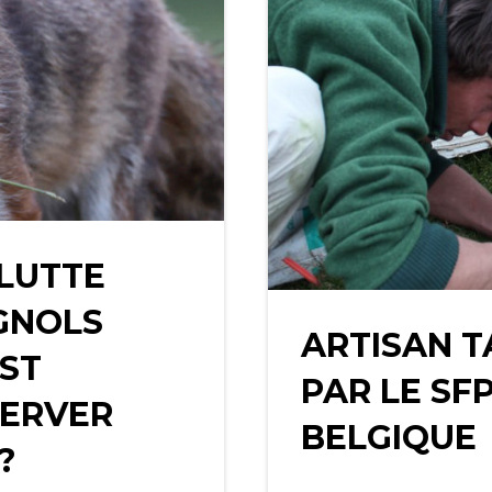
LUTTE
GNOLS
ARTISAN 
EST
PAR LE SF
SERVER
BELGIQUE
?