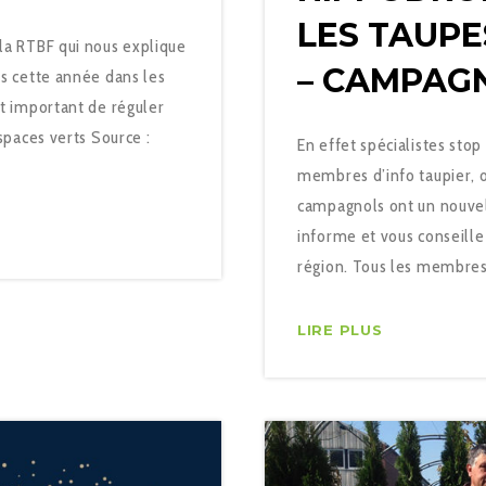
LES TAUPE
 la RTBF qui nous explique
– CAMPAG
es cette année dans les
st important de réguler
espaces verts Source :
En effet spécialistes stop
membres d’info taupier, o
campagnols ont un nouvel 
informe et vous conseille
région. Tous les membres d
LIRE PLUS