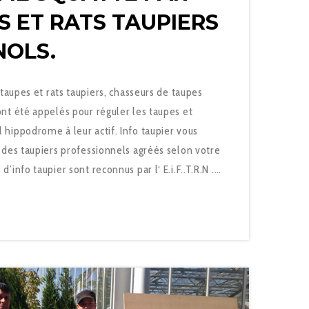
S ET RATS TAUPIERS
NOLS.
 taupes et rats taupiers, chasseurs de taupes
nt été appelés pour réguler les taupes et
hippodrome à leur actif. Info taupier vous
 des taupiers professionnels agréés selon votre
’info taupier sont reconnus par l‘ E.i.F..T.R.N .…