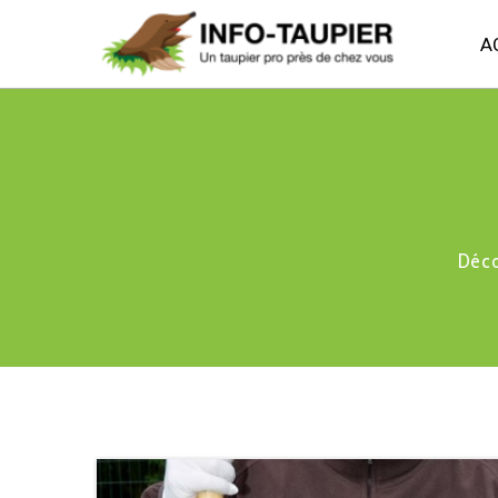
A
Déco