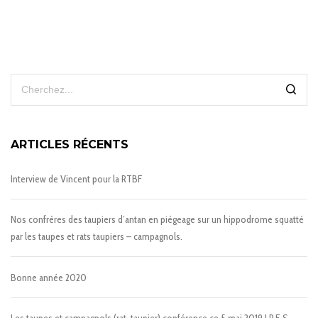
ARTICLES RÉCENTS
Interview de Vincent pour la RTBF
Nos confrères des taupiers d’antan en piégeage sur un hippodrome squatté
par les taupes et rats taupiers – campagnols.
Bonne année 2020
Les taupes et campagnols (rat-taupier) conférence ce 5 mai 2019 I.P.E.S