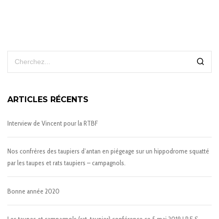
ARTICLES RÉCENTS
Interview de Vincent pour la RTBF
Nos confrères des taupiers d’antan en piégeage sur un hippodrome squatté
par les taupes et rats taupiers – campagnols.
Bonne année 2020
Les taupes et campagnols (rat-taupier) conférence ce 5 mai 2019 I.P.E.S