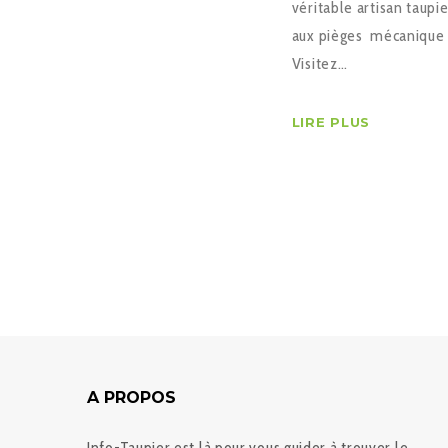
véritable artisan taup
aux pièges mécanique de
Visitez…
LIRE PLUS
A PROPOS
Info-Taupier est là pour vous guider à trouver le