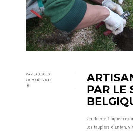
ARTISA
PAR :
ADOCLOT
20 MARS 2018
PAR LE
0
BELGIQ
Un de nos taupier recon
les taupiers d’antan, 