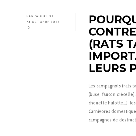
POURQU
PAR :
ADOCLOT
24 OCTOBRE 2018
CONTRE
0
(RATS T
IMPORT
LEURS 
Les campagnols (rats t
(buse, faucon crécelle
chouette hulotte…), les
Carnivores domestique
campagnes de destruct