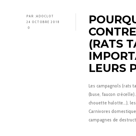
POURQU
PAR :
ADOCLOT
24 OCTOBRE 2018
CONTRE
0
(RATS T
IMPORT
LEURS 
Les campagnols (rats t
(buse, faucon crécelle
chouette hulotte…), les
Carnivores domestique
campagnes de destruct