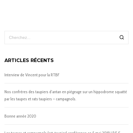
ARTICLES RÉCENTS
Interview de Vincent pour la RTBF
Nos confrères des taupiers d’antan en piégeage sur un hippodrome squatté
par les taupes et rats taupiers – campagnols.
Bonne année 2020
Les taupes et campagnols (rat-taupier) conférence ce 5 mai 2019 I.P.E.S