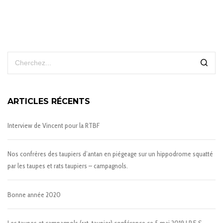
ARTICLES RÉCENTS
Interview de Vincent pour la RTBF
Nos confrères des taupiers d’antan en piégeage sur un hippodrome squatté
par les taupes et rats taupiers – campagnols.
Bonne année 2020
Les taupes et campagnols (rat-taupier) conférence ce 5 mai 2019 I.P.E.S