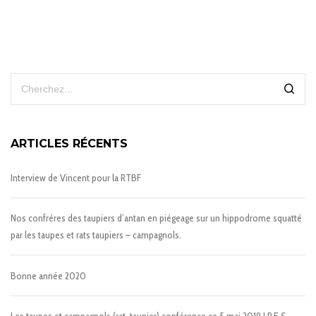
ARTICLES RÉCENTS
Interview de Vincent pour la RTBF
Nos confrères des taupiers d’antan en piégeage sur un hippodrome squatté
par les taupes et rats taupiers – campagnols.
Bonne année 2020
Les taupes et campagnols (rat-taupier) conférence ce 5 mai 2019 I.P.E.S