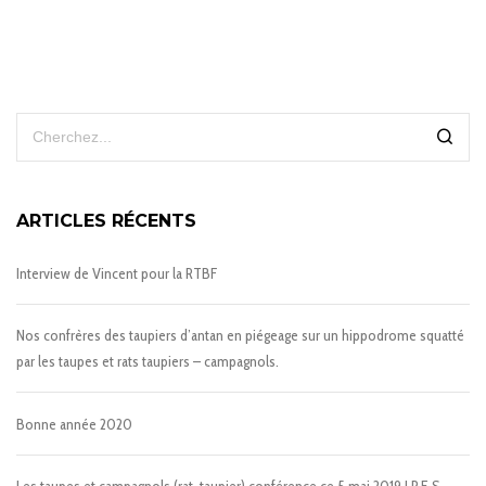
ARTICLES RÉCENTS
Interview de Vincent pour la RTBF
Nos confrères des taupiers d’antan en piégeage sur un hippodrome squatté
par les taupes et rats taupiers – campagnols.
Bonne année 2020
Les taupes et campagnols (rat-taupier) conférence ce 5 mai 2019 I.P.E.S